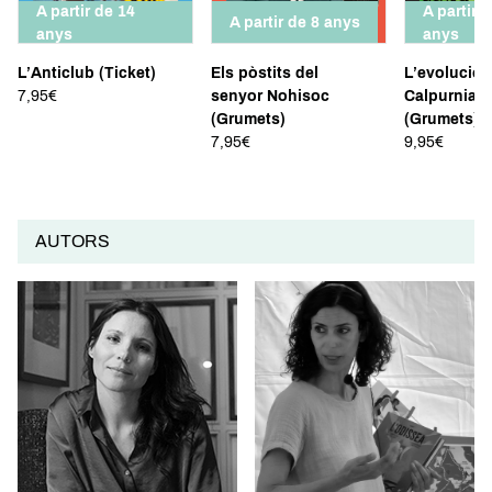
A partir de 14
A partir 
A partir de 8 anys
anys
anys
SABER-NE MÉS
SABER-NE MÉS
SABER-NE
L’Anticlub (Ticket)
Els pòstits del
L’evolució 
7,95€
senyor Nohisoc
Calpurnia T
(Grumets)
(Grumets)
7,95€
9,95€
AUTORS