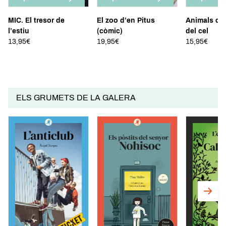
SABER-NE MÉS
SABER-NE MÉS
SABER-NE
MIC. El tresor de
El zoo d’en Pitus
Animals qu
l’estiu
(còmic)
del cel
13,95€
19,95€
15,95€
ELS GRUMETS DE LA GALERA